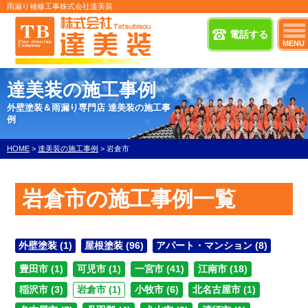
雨漏り補修工事株式会社達美装
電話する
MENU
達美装の施工事例
外壁塗装＆雨漏り専門店 達美装の施工事
例
HOME
>
達美装の施工事例
>
岩倉市
岩倉市の施工事例一覧
外壁塗装 (1)
屋根塗装 (96)
アパート・マンション (8)
豊田市 (1)
可児市 (1)
一宮市 (41)
江南市 (18)
稲沢市 (3)
岩倉市 (1)
小牧市 (6)
北名古屋市 (1)