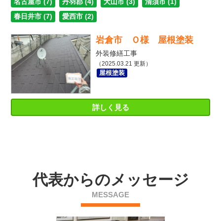
名古屋市 (7)
丹羽郡 (4)
犬山市 (3)
清須市 (1)
春日井市 (7)
愛西市 (2)
岩倉市 Ｏ様 屋根塗装
外装修繕工事
（2025.03.21 更新）
屋根塗装
詳しく見る
代表からのメッセージ
MESSAGE