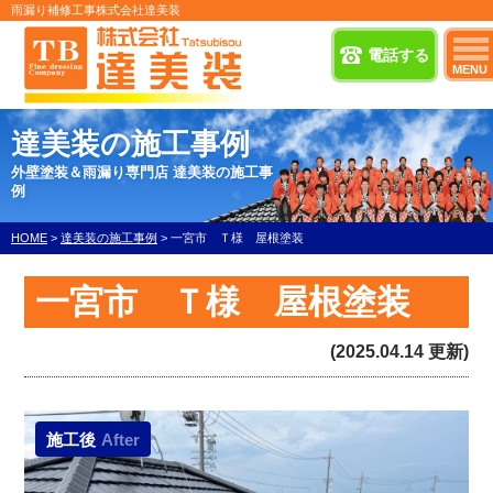
雨漏り補修工事株式会社達美装
電話する
MENU
達美装の施工事例
外壁塗装＆雨漏り専門店 達美装の施工事
例
HOME
>
達美装の施工事例
>
一宮市 Ｔ様 屋根塗装
一宮市 Ｔ様 屋根塗装
(2025.04.14 更新)
施工後
After